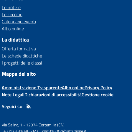
Le notizie
Le circolari
Calendario eventi
Albo online
La didattica
Offerta formativa
Le schede didattiche
I progetti delle classi
Mappa del sito
Amministrazione Trasparente
Albo online
Privacy Policy
Note Legali
Dichiarazioni di accessibilità
Gestione cookie
Seguici su:
Via Salino, 1
-
12074 Cortemilia (CN)
Tel 0173 81096
- Mail:
cnic81600c@istruzione.it