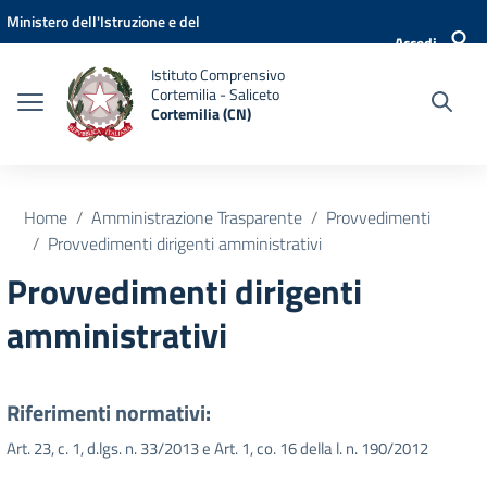
Vai ai contenuti
Vai al menu di navigazione
Vai al footer
Ministero dell'Istruzione e del
Accedi
Merito
Istituto Comprensivo
Cortemilia - Saliceto
Cortemilia (CN)
Home
Amministrazione Trasparente
Provvedimenti
Provvedimenti dirigenti amministrativi
Provvedimenti dirigenti
amministrativi
Riferimenti normativi:
Art. 23, c. 1, d.lgs. n. 33/2013 e Art. 1, co. 16 della l. n. 190/2012