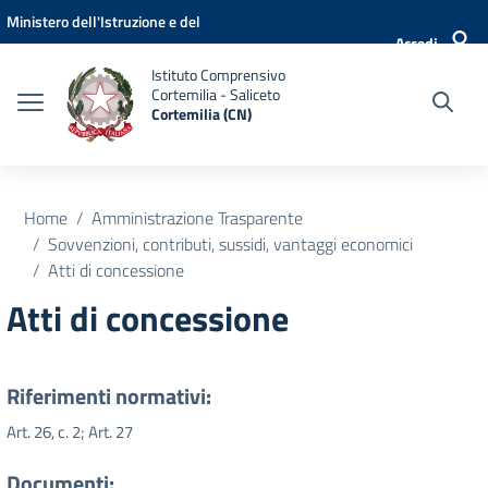
Vai ai contenuti
Vai al menu di navigazione
Vai al footer
Ministero dell'Istruzione e del
Accedi
Merito
Istituto Comprensivo
Cortemilia - Saliceto
Cortemilia (CN)
Home
Amministrazione Trasparente
Sovvenzioni, contributi, sussidi, vantaggi economici
Atti di concessione
Atti di concessione
Riferimenti normativi:
Art. 26, c. 2; Art. 27
Documenti: