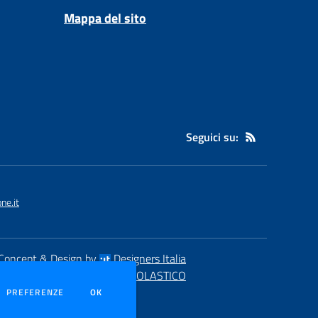
Mappa del sito
Seguici su:
ne.it
Concept & Design by
Designers Italia
eb realizzato con CMS
SCUOLASTICO
DEI COOKIE
PREFERENZE
OK