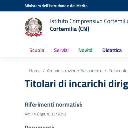
Vai ai contenuti
Vai al menu di navigazione
Vai al footer
Ministero dell'Istruzione e del Merito
Istituto Comprensivo Cortemilia
Cortemilia (CN)
Scuola
Servizi
Novità
Didattica
Home
Amministrazione Trasparente
Personale
Titolari di incarichi dir
Riferimenti normativi:
Art. 14 D.lgs. n. 33/2013
Documenti: