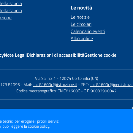
della scuola
Le novità
della scuola
Le notizie
azione
Le circolari
Calendario eventi
Albo online
cy
Note Legali
Dichiarazioni di accessibilità
Gestione cookie
Via Salino, 1
-
12074 Cortemilia (CN)
 0173 81096
- Mail:
cnic81600c@istruzione.it
- PEC:
cnic81600c@pec.istruzio
Codice meccanografico: CNIC81600C
- C.F. 90032990047
Sito w
e tecnici per erogare i propri servizi.
i puoi leggere la
cookie policy
.