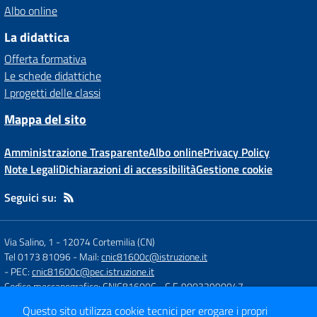
Albo online
La didattica
Offerta formativa
Le schede didattiche
I progetti delle classi
Mappa del sito
Amministrazione Trasparente
Albo online
Privacy Policy
Note Legali
Dichiarazioni di accessibilità
Gestione cookie
Seguici su:
Via Salino, 1
-
12074 Cortemilia (CN)
Tel 0173 81096
- Mail:
cnic81600c@istruzione.it
- PEC:
cnic81600c@pec.istruzione.it
Codice meccanografico: CNIC81600C
- C.F. 90032990047
Questo sito utilizza cookie tecnici per erogare i propri