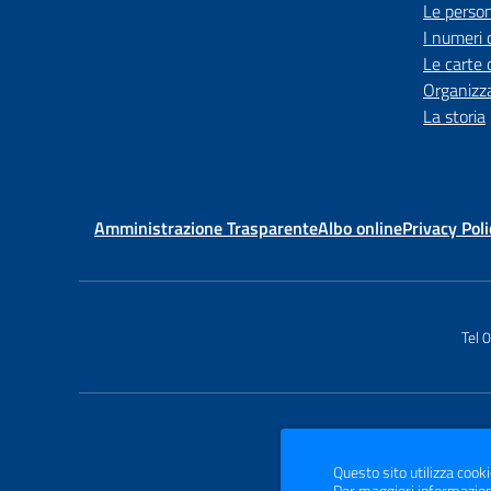
Le perso
I numeri 
Le carte 
Organizz
La storia
Amministrazione Trasparente
Albo online
Privacy Poli
Tel
Questo sito utilizza cooki