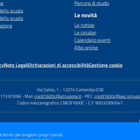
ne
Percorsi di studio
della scuola
Le novità
della scuola
Le notizie
azione
Le circolari
Calendario eventi
Albo online
cy
Note Legali
Dichiarazioni di accessibilità
Gestione cookie
Via Salino, 1
-
12074 Cortemilia (CN)
 0173 81096
- Mail:
cnic81600c@istruzione.it
- PEC:
cnic81600c@pec.istruzio
Codice meccanografico: CNIC81600C
- C.F. 90032990047
Sito w
e tecnici per erogare i propri servizi.