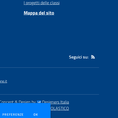
I progetti delle classi
Mappa del sito
Seguici su:
ne.it
Concept & Design by
Designers Italia
eb realizzato con CMS
SCUOLASTICO
DEI COOKIE
PREFERENZE
OK