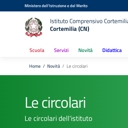
Vai ai contenuti
Vai al menu di navigazione
Vai al footer
Ministero dell'Istruzione e del Merito
Istituto Comprensivo Cortemilia
Cortemilia (CN)
Scuola
Servizi
Novità
Didattica
Home
Novità
Le circolari
Le circolari
Le circolari dell'istituto