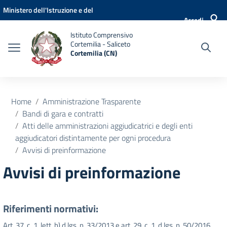
Vai ai contenuti
Vai al menu di navigazione
Vai al footer
Ministero dell'Istruzione e del
Accedi
Merito
Istituto Comprensivo
Cortemilia - Saliceto
Cortemilia (CN)
Home
Amministrazione Trasparente
Bandi di gara e contratti
Atti delle amministrazioni aggiudicatrici e degli enti
aggiudicatori distintamente per ogni procedura
Avvisi di preinformazione
Avvisi di preinformazione
Riferimenti normativi:
Art. 37, c. 1, lett. b) d.lgs. n. 33/2013 e art. 29, c. 1, d.lgs. n. 50/2016