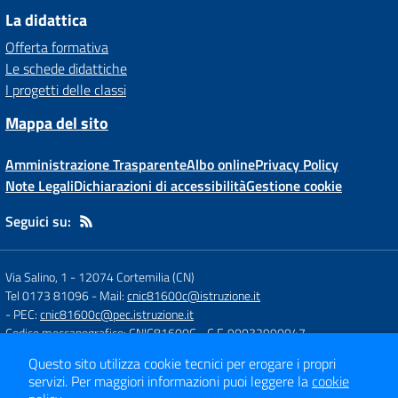
La didattica
Offerta formativa
Le schede didattiche
I progetti delle classi
Mappa del sito
Amministrazione Trasparente
Albo online
Privacy Policy
Note Legali
Dichiarazioni di accessibilità
Gestione cookie
Seguici su:
Via Salino, 1
-
12074 Cortemilia (CN)
Tel 0173 81096
- Mail:
cnic81600c@istruzione.it
- PEC:
cnic81600c@pec.istruzione.it
Codice meccanografico: CNIC81600C
- C.F. 90032990047
Questo sito utilizza cookie tecnici per erogare i propri
servizi.
Per maggiori informazioni puoi leggere la
cookie
Concept & Design by
Designers Italia