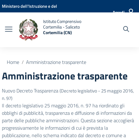
Vai ai contenuti
Vai al menu di navigazione
Vai al footer
Ministero dell'Istruzione e del
Accedi
Merito
Istituto Comprensivo
Cortemilia - Saliceto
Cortemilia (CN)
Home
Amministrazione trasparente
Amministrazione trasparente
Nuovo Decreto Trasparenza
(Decreto legislativo - 25 maggio 2016,
n. 97)
Il decreto legislativo 25 maggio 2016, n. 97 ha riordinato gli
obblighi di pubblicità, trasparenza e diffusione di informazioni da
parte delle pubbliche amministrazioni. Questa sezione accoglierà
progressivamente le informazioni di cui è prevista la
pubblicazione, nello schema indicato dal decreto e comune a