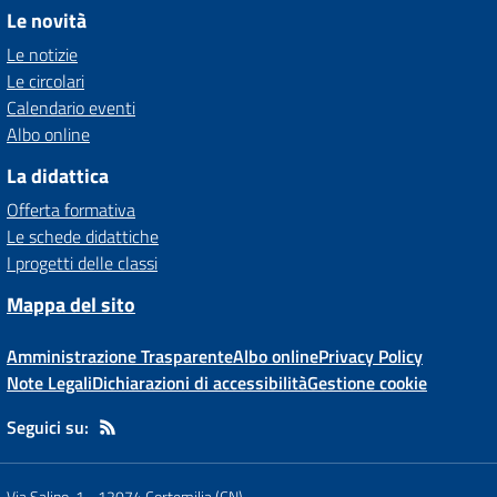
Le novità
Le notizie
Le circolari
Calendario eventi
Albo online
La didattica
Offerta formativa
Le schede didattiche
I progetti delle classi
Mappa del sito
Amministrazione Trasparente
Albo online
Privacy Policy
Note Legali
Dichiarazioni di accessibilità
Gestione cookie
Seguici su:
Via Salino, 1
-
12074 Cortemilia (CN)