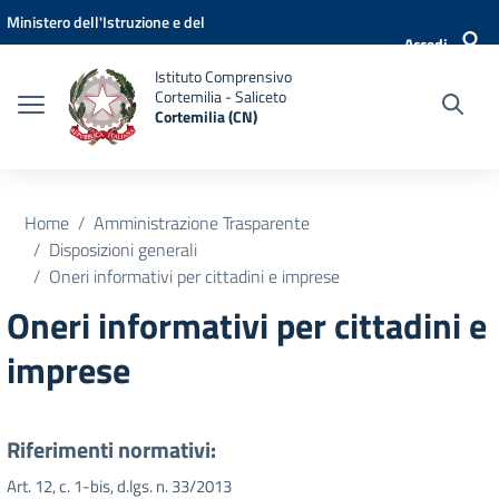
Vai ai contenuti
Vai al menu di navigazione
Vai al footer
Ministero dell'Istruzione e del
Accedi
Merito
Istituto Comprensivo
Cortemilia - Saliceto
Cortemilia (CN)
Home
Amministrazione Trasparente
Disposizioni generali
Oneri informativi per cittadini e imprese
Oneri informativi per cittadini e
imprese
Riferimenti normativi:
Art. 12, c. 1-bis, d.lgs. n. 33/2013