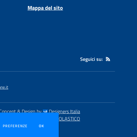
Mappa del sito
Seguici su:
ne.it
Concept & Design by
Designers Italia
eb realizzato con CMS
SCUOLASTICO
DEI COOKIE
PREFERENZE
OK