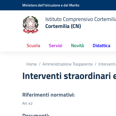
Vai ai contenuti
Vai al menu di navigazione
Vai al footer
Ministero dell'Istruzione e del Merito
Istituto Comprensivo Cortemilia
Cortemilia (CN)
Scuola
Servizi
Novità
Didattica
Home
Amministrazione Trasparente
Interventi
Interventi straordinari
Riferimenti normativi:
Art. 42
Documenti: