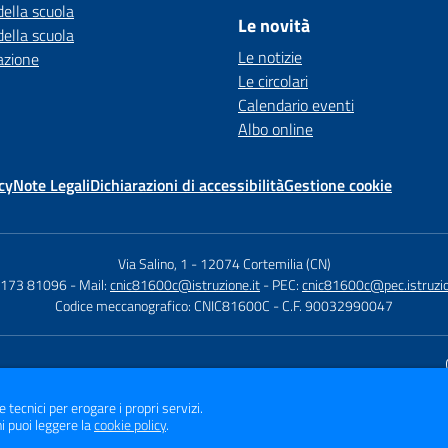
della scuola
Le novità
della scuola
Le notizie
azione
Le circolari
Calendario eventi
Albo online
cy
Note Legali
Dichiarazioni di accessibilità
Gestione cookie
Via Salino, 1
-
12074 Cortemilia (CN)
 0173 81096
- Mail:
cnic81600c@istruzione.it
- PEC:
cnic81600c@pec.istruzio
Codice meccanografico: CNIC81600C
- C.F. 90032990047
Sito w
e tecnici per erogare i propri servizi.
i puoi leggere la
cookie policy
.