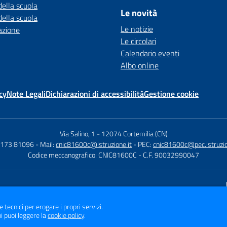
della scuola
Le novità
della scuola
Le notizie
azione
Le circolari
Calendario eventi
Albo online
cy
Note Legali
Dichiarazioni di accessibilità
Gestione cookie
Via Salino, 1
-
12074 Cortemilia (CN)
 0173 81096
- Mail:
cnic81600c@istruzione.it
- PEC:
cnic81600c@pec.istruzio
Codice meccanografico: CNIC81600C
- C.F. 90032990047
Sito w
e tecnici per erogare i propri servizi.
i puoi leggere la
cookie policy
.