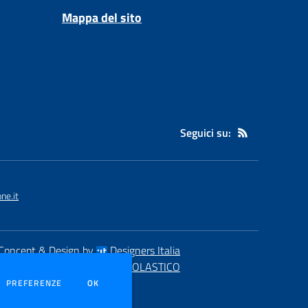
Mappa del sito
Seguici su:
ne.it
Concept & Design by
Designers Italia
eb realizzato con CMS
SCUOLASTICO
DEI COOKIE
PREFERENZE
OK