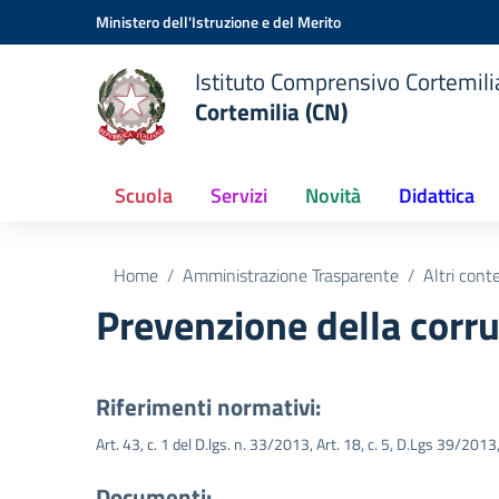
Vai ai contenuti
Vai al menu di navigazione
Vai al footer
Ministero dell'Istruzione e del Merito
Istituto Comprensivo Cortemilia
Cortemilia (CN)
Scuola
Servizi
Novità
Didattica
Home
Amministrazione Trasparente
Altri cont
Prevenzione della corr
Riferimenti normativi:
Art. 43, c. 1 del D.lgs. n. 33/2013, Art. 18, c. 5, D.Lgs 39/201
Documenti: