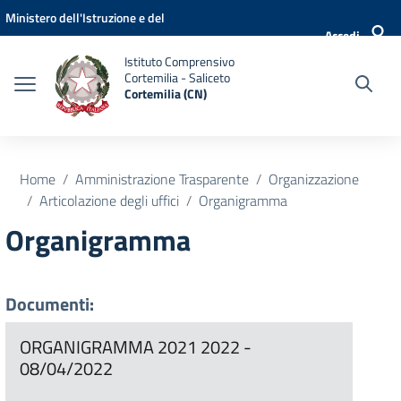
Vai ai contenuti
Vai al menu di navigazione
Vai al footer
Ministero dell'Istruzione e del
Accedi
Merito
Istituto Comprensivo
Cortemilia - Saliceto
Cortemilia (CN)
Home
Amministrazione Trasparente
Organizzazione
Articolazione degli uffici
Organigramma
Organigramma
Documenti:
ORGANIGRAMMA 2021 2022 -
08/04/2022