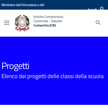
Vai ai contenuti
Vai al menu di navigazione
Vai al footer
Ministero dell'Istruzione e del
Accedi
Merito
Istituto Comprensivo
Cortemilia - Saliceto
Cortemilia (CN)
Progetti
Elenco dei progetti delle classi della scuola