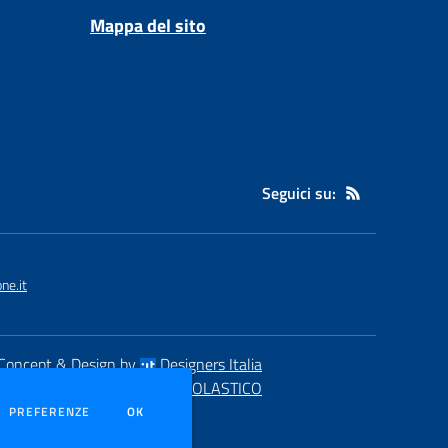
Mappa del sito
Seguici su:
ne.it
Concept & Design by
Designers Italia
eb realizzato con CMS
SCUOLASTICO
DEI COOKIE
PREFERENZE
OK