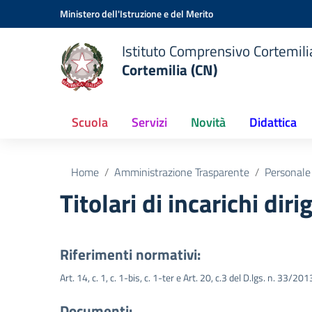
Vai ai contenuti
Vai al menu di navigazione
Vai al footer
Ministero dell'Istruzione e del Merito
Istituto Comprensivo Cortemilia
Cortemilia (CN)
Scuola
Servizi
Novità
Didattica
Home
Amministrazione Trasparente
Personale
Titolari di incarichi dir
Riferimenti normativi:
Art. 14, c. 1, c. 1-bis, c. 1-ter e Art. 20, c.3 del D.lgs. n. 33/201
Documenti: