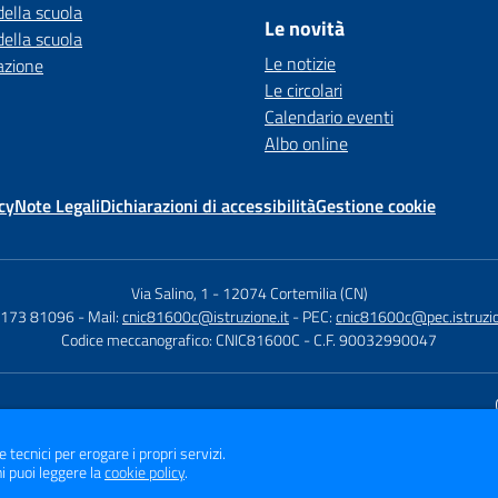
della scuola
Le novità
della scuola
Le notizie
azione
Le circolari
Calendario eventi
Albo online
cy
Note Legali
Dichiarazioni di accessibilità
Gestione cookie
Via Salino, 1
-
12074 Cortemilia (CN)
 0173 81096
- Mail:
cnic81600c@istruzione.it
- PEC:
cnic81600c@pec.istruzio
Codice meccanografico: CNIC81600C
- C.F. 90032990047
Sito w
e tecnici per erogare i propri servizi.
i puoi leggere la
cookie policy
.