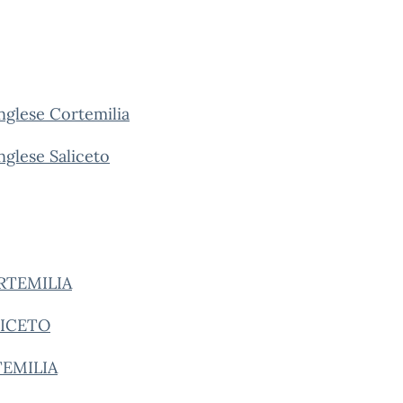
glese Cortemilia
nglese
Saliceto
RTEMILIA
LICETO
TEMILIA