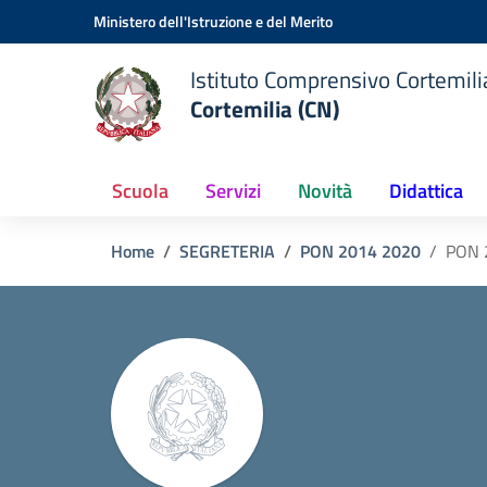
Vai ai contenuti
Vai al menu di navigazione
Vai al footer
Ministero dell'Istruzione e del Merito
Istituto Comprensivo Cortemilia
Cortemilia (CN)
Scuola
Servizi
Novità
Didattica
Home
SEGRETERIA
PON 2014 2020
PON 