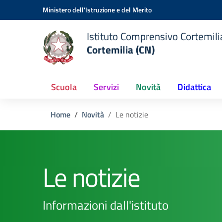
Vai ai contenuti
Vai al menu di navigazione
Vai al footer
Ministero dell'Istruzione e del Merito
Istituto Comprensivo Cortemilia
Cortemilia (CN)
Scuola
Servizi
Novità
Didattica
Home
Novità
Le notizie
Le notizie
Informazioni dall'istituto