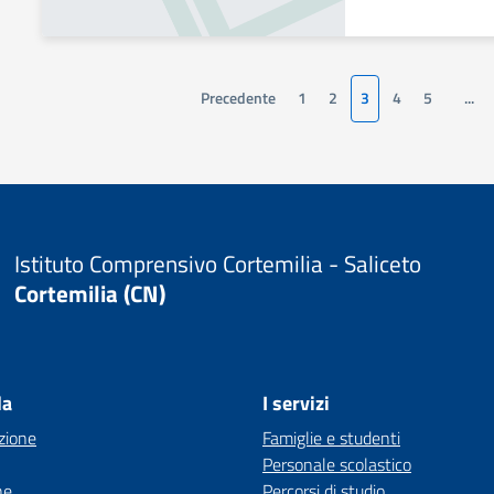
Precedente
1
2
3
4
5
...
Istituto Comprensivo Cortemilia - Saliceto
Cortemilia (CN)
la
I servizi
zione
Famiglie e studenti
Personale scolastico
ne
Percorsi di studio