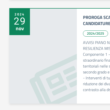
2024
PROROGA SC
29
CANDIDATUR
nov
2024/2025
AVVISI PIANO 
RESILIENZA MI
Componente 1 – 
straordinario fina
territoriali nell
secondo grado e a
- Interventi di t
riduzione dei div
contrasto alla d