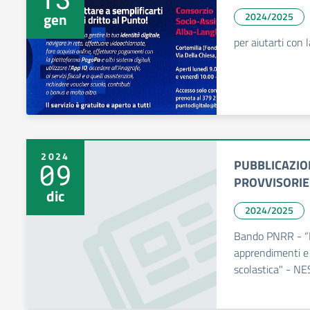
gen
2024/2025
per aiutarti con 
2024
PUBBLICAZIO
09
PROVVISORIE
dic
2024/2025
Bando PNRR - “Ri
apprendimenti e 
scolastica" - 