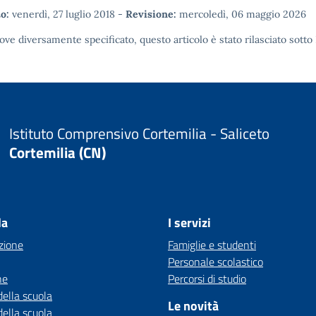
o:
venerdì, 27 luglio 2018
-
Revisione:
mercoledì, 06 maggio 2026
ove diversamente specificato, questo articolo è stato rilasciato sotto
Istituto Comprensivo Cortemilia - Saliceto
Cortemilia (CN)
la
I servizi
zione
Famiglie e studenti
Personale scolastico
ne
Percorsi di studio
della scuola
Le novità
della scuola