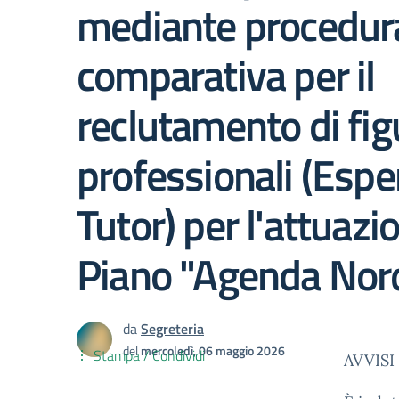
mediante procedur
comparativa per il
reclutamento di fig
professionali (Esper
Tutor) per l'attuazi
Piano "Agenda Nord
da
Segreteria
del
mercoledì, 06 maggio 2026
Stampa / Condividi
AVVISI