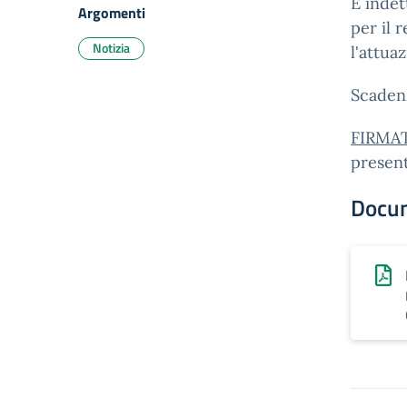
È indet
Argomenti
per il 
Notizia
l'attua
Scaden
FIRMA
present
Docu