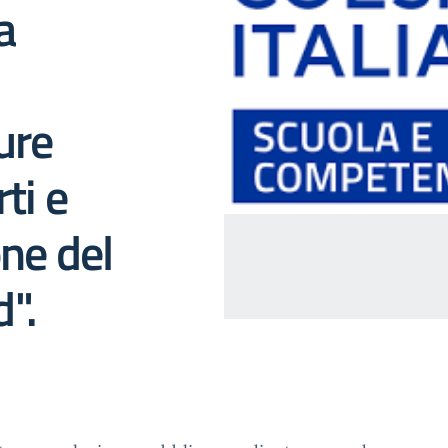
a
ure
ti e
one del
".