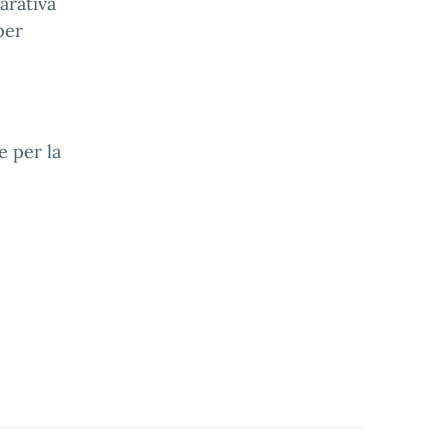
arativa
per
per la