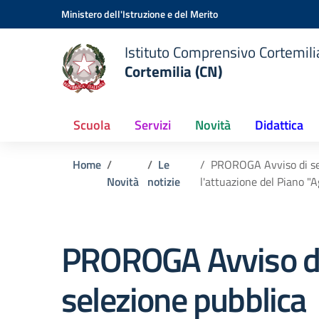
Vai ai contenuti
Vai al menu di navigazione
Vai al footer
Ministero dell'Istruzione e del Merito
Istituto Comprensivo Cortemilia
Cortemilia (CN)
Scuola
Servizi
Novità
Didattica
Home
Le
PROROGA Avviso di sele
Novità
notizie
l'attuazione del Piano "
PROROGA Avviso d
selezione pubblica