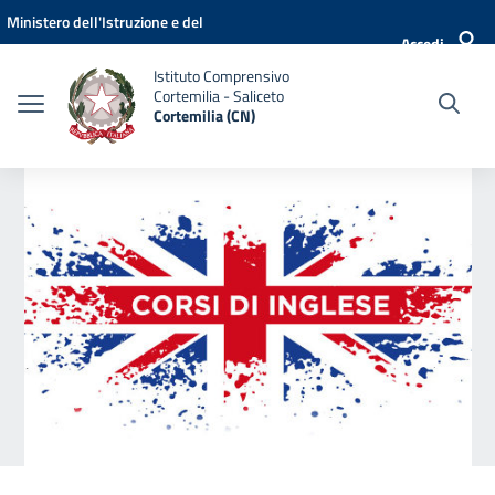
Vai ai contenuti
Vai al menu di navigazione
Vai al footer
Ministero dell'Istruzione e del
Accedi
Merito
Istituto Comprensivo
Cortemilia - Saliceto
Cortemilia (CN)