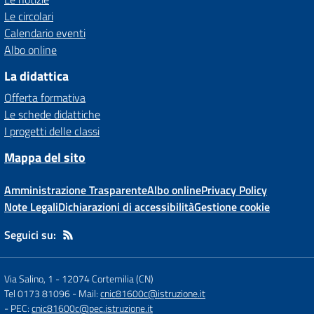
Le circolari
Calendario eventi
Albo online
La didattica
Offerta formativa
Le schede didattiche
I progetti delle classi
Mappa del sito
Amministrazione Trasparente
Albo online
Privacy Policy
Note Legali
Dichiarazioni di accessibilità
Gestione cookie
Seguici su:
Via Salino, 1
-
12074 Cortemilia (CN)
Tel 0173 81096
- Mail:
cnic81600c@istruzione.it
- PEC:
cnic81600c@pec.istruzione.it