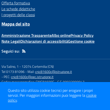
Offerta formativa
Le schede didattiche
I progetti delle classi
Mappa del sito
Amministrazione Trasparente
Albo online
Privacy Policy
Note Legali
Dichiarazioni di accessibilità
Gestione cookie
Seguici su:
Via Salino, 1
-
12074 Cortemilia (CN)
Tel 0173 81096
- Mail:
cnic81600c@istruzione.it
- PEC:
cnic81600c@pec.istruzione.it
Codice meccanografico: CNIC81600C
- C.F. 90032990047
Questo sito utilizza cookie tecnici per erogare i propri
servizi.
Per maggiori informazioni puoi leggere la
cookie
Concept & Design by
Designers Italia
policy
.
Sito web realizzato con CMS
SCUOLASTICO