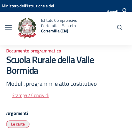
Vai ai contenuti
Vai al menu di navigazione
Vai al footer
Ministero dell'Istruzione e del
Accedi
Merito
Istituto Comprensivo
Cortemilia - Saliceto
Cortemilia (CN)
Documento programmatico
Scuola Rurale della Valle
Bormida
Moduli, programmi e atto costitutivo
Stampa / Condividi
Argomenti
Le carte