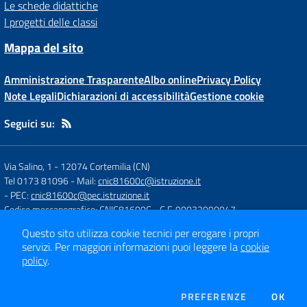
Le schede didattiche
I progetti delle classi
Mappa del sito
Amministrazione Trasparente
Albo online
Privacy Policy
Note Legali
Dichiarazioni di accessibilità
Gestione cookie
Seguici su:
Via Salino, 1
-
12074 Cortemilia (CN)
Tel 0173 81096
- Mail:
cnic81600c@istruzione.it
- PEC:
cnic81600c@pec.istruzione.it
Codice meccanografico: CNIC81600C
- C.F. 90032990047
Questo sito utilizza cookie tecnici per erogare i propri
servizi.
Per maggiori informazioni puoi leggere la
cookie
Concept & Design by
Designers Italia
policy
.
Sito web realizzato con CMS
SCUOLASTICO
DEI COOKIE
PREFERENZE
OK