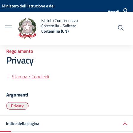
Vai ai contenuti
Vai al menu di navigazione
Vai al footer
Ministero dell'Istruzione e del
Accedi
Merito
Istituto Comprensivo
Cortemilia - Saliceto
Cortemilia (CN)
Regolamento
Privacy
Stampa / Condividi
Argomenti
Privacy
Indice della pagina