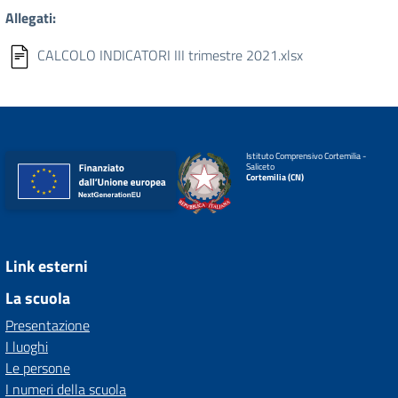
Allegati:
CALCOLO INDICATORI III trimestre 2021.xlsx
Istituto Comprensivo Cortemilia -
Saliceto
Cortemilia (CN)
Link esterni
La scuola
Presentazione
I luoghi
Le persone
I numeri della scuola