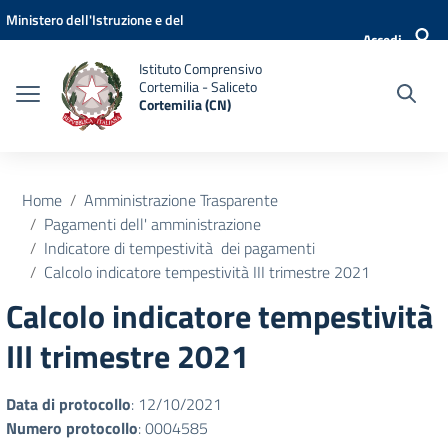
Vai ai contenuti
Vai al menu di navigazione
Vai al footer
Ministero dell'Istruzione e del
Accedi
Merito
Istituto Comprensivo
Cortemilia - Saliceto
Cortemilia (CN)
Home
Amministrazione Trasparente
Pagamenti dell' amministrazione
Indicatore di tempestività dei pagamenti
Calcolo indicatore tempestività III trimestre 2021
Calcolo indicatore tempestività
III trimestre 2021
Data di protocollo
: 12/10/2021
Numero protocollo
: 0004585