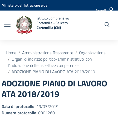
Vai ai contenuti
Vai al menu di navigazione
Vai al footer
Ministero dell'Istruzione e del
Accedi
Merito
Istituto Comprensivo
Cortemilia - Saliceto
Cortemilia (CN)
Home
Amministrazione Trasparente
Organizzazione
Organi di indirizzo politico-amministrativo, con
l'indicazione delle rispettive competenze
ADOZIONE PIANO DI LAVORO ATA 2018/2019
ADOZIONE PIANO DI LAVORO
ATA 2018/2019
Data di protocollo
: 19/03/2019
Numero protocollo
: 0001260