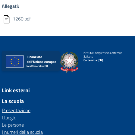
Allegati:
1260.pdf
Istituto Comprensivo Cortemilia -
Saliceto
Cortemilia (CN)
Link esterni
La scuola
Presentazione
I luoghi
Le persone
I numeri della scuola