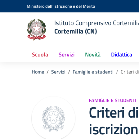
Vai ai contenuti
Vai al menu di navigazione
Vai al footer
Ministero dell'Istruzione e del Merito
Istituto Comprensivo Cortemilia
Cortemilia (CN)
Scuola
Servizi
Novità
Didattica
Home
Servizi
Famiglie e studenti
Criteri d
FAMIGLIE E STUDENTI
Criteri 
iscrizion