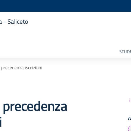
 - Saliceto
STUDE
i precedenza iscrizioni
di precedenza
i
A