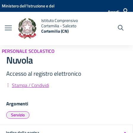
Vai ai contenuti
Vai al menu di navigazione
Vai al footer
Ministero dell'Istruzione e del
Accedi
Merito
Istituto Comprensivo
Cortemilia - Saliceto
Cortemilia (CN)
PERSONALE SCOLASTICO
Nuvola
Accesso al registro elettronico
Stampa / Condividi
Argomenti
Servizio
Indice della pagina