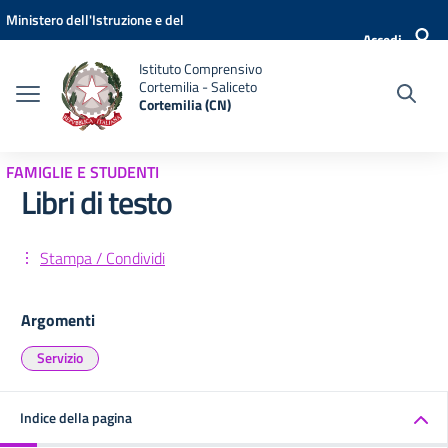
Vai ai contenuti
Vai al menu di navigazione
Vai al footer
Ministero dell'Istruzione e del
Accedi
Merito
Istituto Comprensivo
Cortemilia - Saliceto
Cortemilia (CN)
FAMIGLIE E STUDENTI
Libri di testo
Stampa / Condividi
Argomenti
Servizio
Indice della pagina