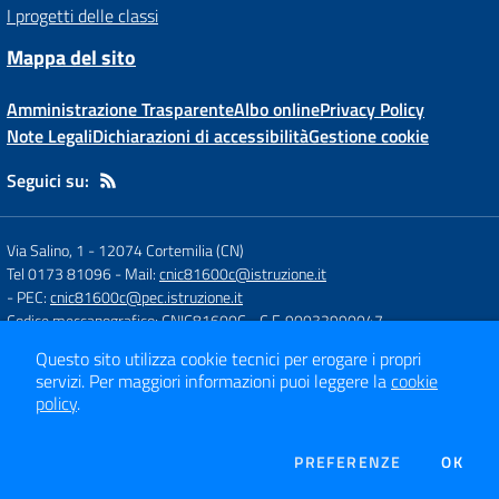
I progetti delle classi
Mappa del sito
Amministrazione Trasparente
Albo online
Privacy Policy
Note Legali
Dichiarazioni di accessibilità
Gestione cookie
Seguici su:
Via Salino, 1
-
12074 Cortemilia (CN)
Tel 0173 81096
- Mail:
cnic81600c@istruzione.it
- PEC:
cnic81600c@pec.istruzione.it
Codice meccanografico: CNIC81600C
- C.F. 90032990047
Questo sito utilizza cookie tecnici per erogare i propri
servizi.
Per maggiori informazioni puoi leggere la
cookie
Concept & Design by
Designers Italia
policy
.
Sito web realizzato con CMS
SCUOLASTICO
DEI COOKIE
PREFERENZE
OK