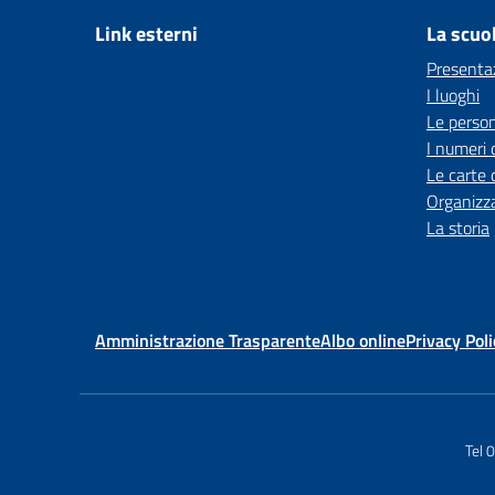
Link esterni
La scuo
Presenta
I luoghi
Le perso
I numeri 
Le carte 
Organizz
La storia
Amministrazione Trasparente
Albo online
Privacy Poli
Tel