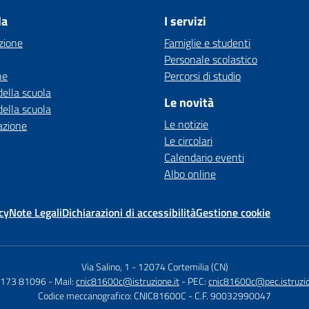
la
I servizi
zione
Famiglie e studenti
Personale scolastico
ne
Percorsi di studio
della scuola
Le novità
della scuola
Le notizie
azione
Le circolari
Calendario eventi
Albo online
cy
Note Legali
Dichiarazioni di accessibilità
Gestione cookie
Via Salino, 1
-
12074 Cortemilia (CN)
 0173 81096
- Mail:
cnic81600c@istruzione.it
- PEC:
cnic81600c@pec.istruzio
Codice meccanografico: CNIC81600C
- C.F. 90032990047