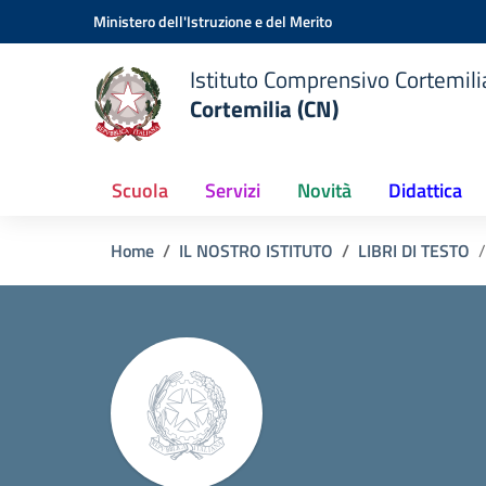
Vai ai contenuti
Vai al menu di navigazione
Vai al footer
Ministero dell'Istruzione e del Merito
Istituto Comprensivo Cortemilia
Cortemilia (CN)
Scuola
Servizi
Novità
Didattica
Home
IL NOSTRO ISTITUTO
LIBRI DI TESTO