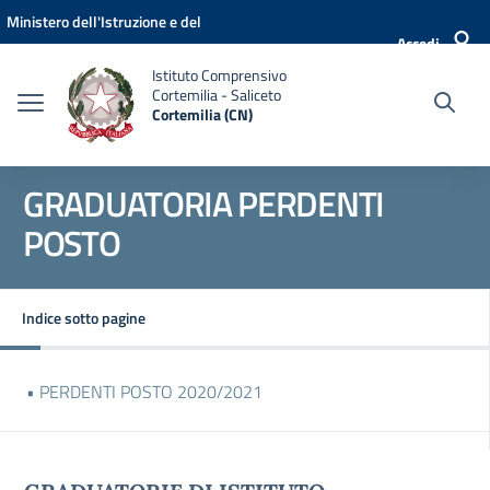
Vai ai contenuti
Vai al menu di navigazione
Vai al footer
Ministero dell'Istruzione e del
Accedi
Merito
Istituto Comprensivo
Cortemilia - Saliceto
Cortemilia (CN)
GRADUATORIA PERDENTI
POSTO
Indice sotto pagine
• PERDENTI POSTO 2020/2021