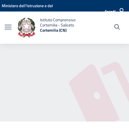
Vai ai contenuti
Vai al menu di navigazione
Vai al footer
Ministero dell'Istruzione e del
Accedi
Merito
Istituto Comprensivo
Cortemilia - Saliceto
Cortemilia (CN)