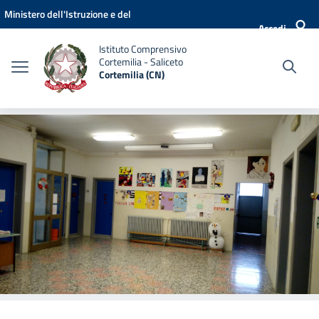
Vai ai contenuti
Vai al menu di navigazione
Vai al footer
Ministero dell'Istruzione e del
Accedi
Merito
Istituto Comprensivo
Cortemilia - Saliceto
Cortemilia (CN)