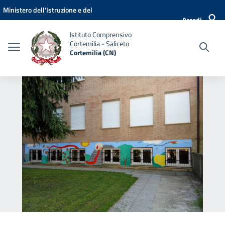
Vai ai contenuti
Vai al menu di navigazione
Vai al footer
Ministero dell'Istruzione e del
Accedi
Merito
Istituto Comprensivo
Cortemilia - Saliceto
Cortemilia (CN)