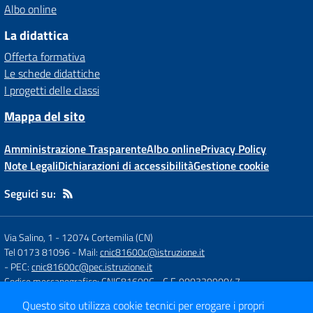
Albo online
La didattica
Offerta formativa
Le schede didattiche
I progetti delle classi
Mappa del sito
Amministrazione Trasparente
Albo online
Privacy Policy
Note Legali
Dichiarazioni di accessibilità
Gestione cookie
Seguici su:
Via Salino, 1
-
12074 Cortemilia (CN)
Tel 0173 81096
- Mail:
cnic81600c@istruzione.it
- PEC:
cnic81600c@pec.istruzione.it
Codice meccanografico: CNIC81600C
- C.F. 90032990047
Questo sito utilizza cookie tecnici per erogare i propri