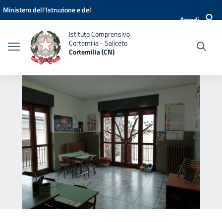
Vai ai contenuti
Vai al menu di navigazione
Vai al footer
Ministero dell'Istruzione e del
Accedi
Merito
Istituto Comprensivo
Cortemilia - Saliceto
Cortemilia (CN)