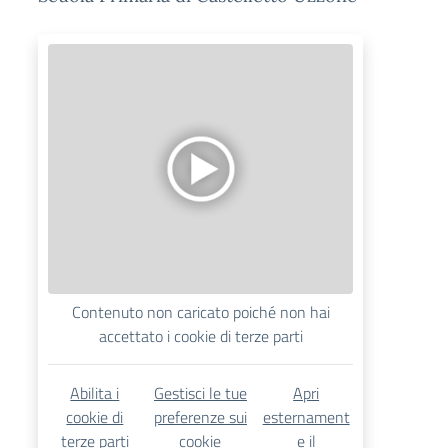
Contenuto non caricato poiché non hai
accettato i cookie di terze parti
Abilita i
Gestisci le tue
Apri
cookie di
preferenze sui
esternament
terze parti
cookie
e il