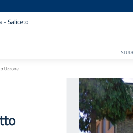
 - Saliceto
STUDE
tto Uzzone
tto