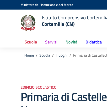
Vai ai contenuti
Vai al menu di navigazione
Vai al footer
Ministero dell'Istruzione e del Merito
Istituto Comprensivo Cortemilia
Cortemilia (CN)
Scuola
Servizi
Novità
Didattica
Home
Scuola
I luoghi
Primaria di Castelle
EDIFICIO SCOLASTICO
Primaria di Castelle